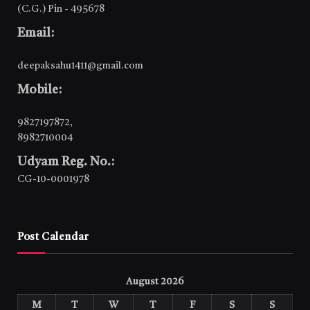
(C.G.) Pin - 495678
Email:
deepaksahu1411@gmail.com
Mobile:
9827197872
,
8982710004
Udyam Reg. No.:
CG-10-0001978
Post Calendar
August 2026
M
T
W
T
F
S
S