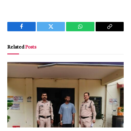
Facebook
Twitter
WhatsApp
Copy
Link
Related
Posts