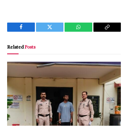
Facebook
Twitter
WhatsApp
Copy
Link
Related
Posts