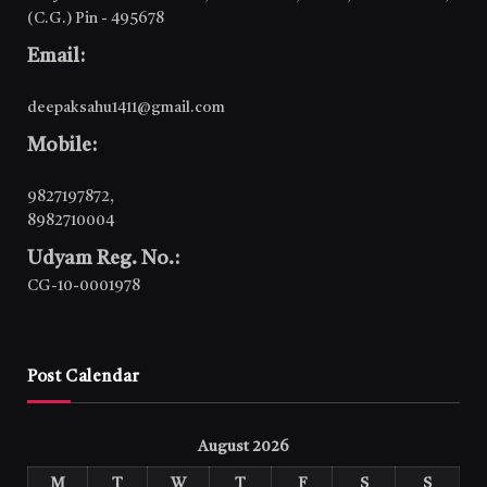
(C.G.) Pin - 495678
Email:
deepaksahu1411@gmail.com
Mobile:
9827197872
,
8982710004
Udyam Reg. No.:
CG-10-0001978
Post Calendar
August 2026
M
T
W
T
F
S
S