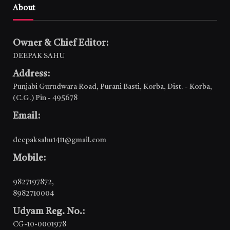
About
Owner & Chief Editor:
DEEPAK SAHU
Address:
Punjabi Gurudwara Road, Purani Basti, Korba, Dist. - Korba,
(C.G.) Pin - 495678
Email:
deepaksahu1411@gmail.com
Mobile:
9827197872
,
8982710004
Udyam Reg. No.:
CG-10-0001978