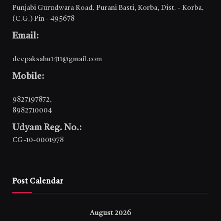
Punjabi Gurudwara Road, Purani Basti, Korba, Dist. - Korba,
(C.G.) Pin - 495678
Email:
deepaksahu1411@gmail.com
Mobile:
9827197872
,
8982710004
Udyam Reg. No.:
CG-10-0001978
Post Calendar
August 2026