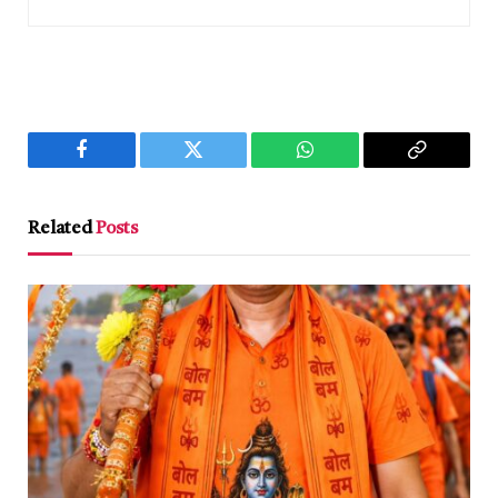
Facebook
Twitter
WhatsApp
Copy
Link
Related
Posts