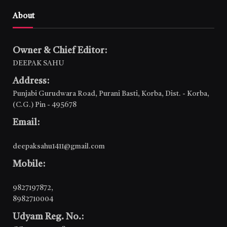
About
Owner & Chief Editor:
DEEPAK SAHU
Address:
Punjabi Gurudwara Road, Purani Basti, Korba, Dist. - Korba,
(C.G.) Pin - 495678
Email:
deepaksahu1411@gmail.com
Mobile:
9827197872
,
8982710004
Udyam Reg. No.: