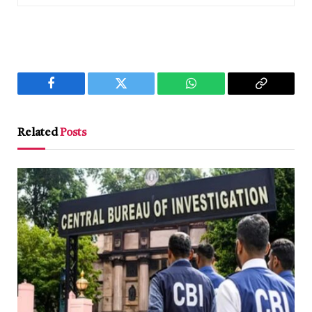
Facebook
Twitter
WhatsApp
Copy
Link
Related
Posts