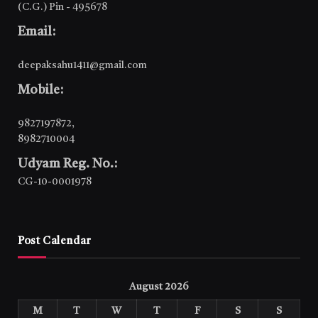
(C.G.) Pin - 495678
Email:
deepaksahu1411@gmail.com
Mobile:
9827197872
,
8982710004
Udyam Reg. No.:
CG-10-0001978
Post Calendar
August 2026
M
T
W
T
F
S
S