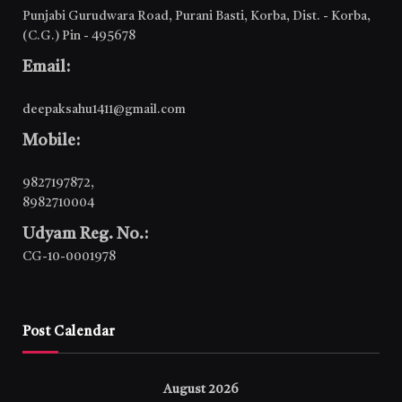
Punjabi Gurudwara Road, Purani Basti, Korba, Dist. - Korba,
(C.G.) Pin - 495678
Email:
deepaksahu1411@gmail.com
Mobile:
9827197872
,
8982710004
Udyam Reg. No.:
CG-10-0001978
Post Calendar
August 2026