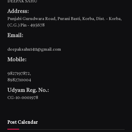
DEEPAK SAHU
Address:
Punjabi Gurudwara Road, Purani Basti, Korba, Dist. - Korba,
(C.G.) Pin - 495678
Email:
deepaksahu1411@gmail.com
Mobile:
9827197872
,
8982710004
Udyam Reg. No.:
CG-10-0001978
Post Calendar