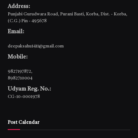
Address:
Punjabi Gurudwara Road, Purani Basti, Korba, Dist. - Korba,
(C.G.) Pin - 495678
Email:
deepaksahu1411@gmail.com
Mobile:
9827197872
,
8982710004
Udyam Reg. No.:
CG-10-0001978
Post Calendar