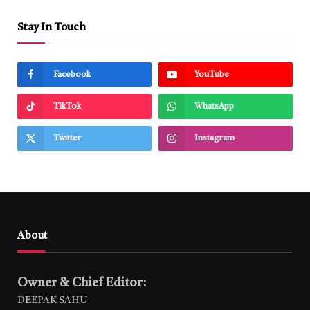
Stay In Touch
Facebook
YouTube
TikTok
WhatsApp
Twitter
Instagram
About
Owner & Chief Editor:
DEEPAK SAHU