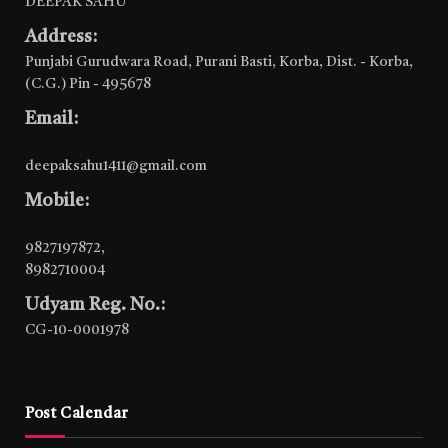
DEEPAK SAHU
Address:
Punjabi Gurudwara Road, Purani Basti, Korba, Dist. - Korba,
(C.G.) Pin - 495678
Email:
deepaksahu1411@gmail.com
Mobile:
9827197872
,
8982710004
Udyam Reg. No.:
CG-10-0001978
Post Calendar