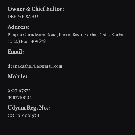
Owner & Chief Editor:
DEEPAK SAHU
Address:
Punjabi Gurudwara Road, Purani Basti, Korba, Dist. - Korba,
(C.G.) Pin - 495678
Email:
deepaksahu1411@gmail.com
Mobile:
9827197872
,
8982710004
Udyam Reg. No.:
CG-10-0001978