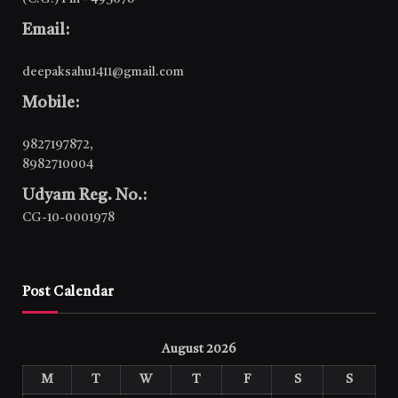
Email:
deepaksahu1411@gmail.com
Mobile:
9827197872
,
8982710004
Udyam Reg. No.:
CG-10-0001978
Post Calendar
August 2026
M
T
W
T
F
S
S