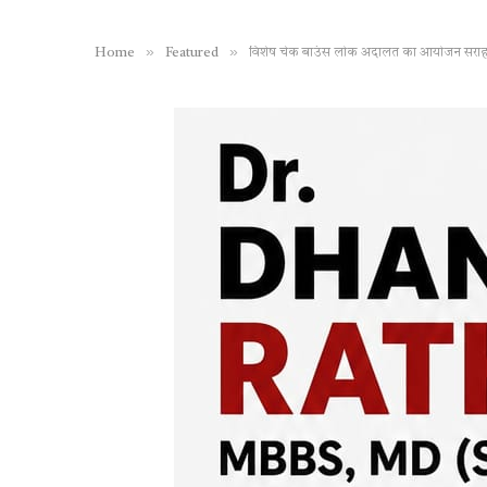
»
»
Home
Featured
विशेष चेक बाउंस लोक अदालत का आयोजन सराहनीय ए