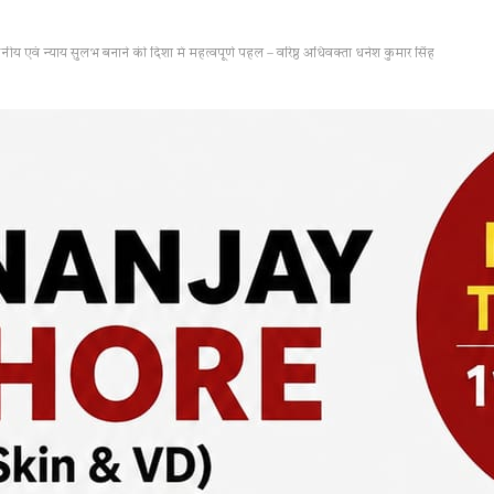
वं न्याय सुलभ बनाने की दिशा में महत्वपूर्ण पहल – वरिष्ठ अधिवक्ता धनेश कुमार सिंह