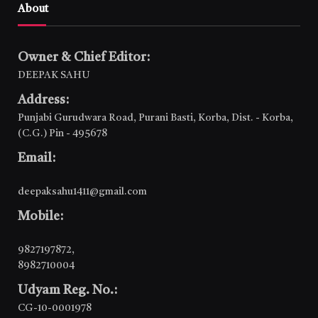
About
Owner & Chief Editor:
DEEPAK SAHU
Address:
Punjabi Gurudwara Road, Purani Basti, Korba, Dist. - Korba,
(C.G.) Pin - 495678
Email:
deepaksahu1411@gmail.com
Mobile:
9827197872
,
8982710004
Udyam Reg. No.:
CG-10-0001978