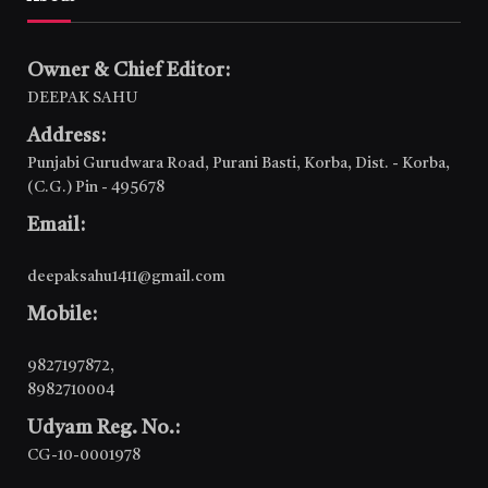
Owner & Chief Editor:
DEEPAK SAHU
Address:
Punjabi Gurudwara Road, Purani Basti, Korba, Dist. - Korba,
(C.G.) Pin - 495678
Email:
deepaksahu1411@gmail.com
Mobile:
9827197872
,
8982710004
Udyam Reg. No.:
CG-10-0001978