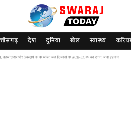
त्तीसगढ़
देश
दुनिया
खेल
स्वास्थ्य
करिय
 में SDM, तहसीलदार और ठेकेदारों के घर सहित कई ठिकानों पर ACB-EOW का छापा, मचा हड़कंप