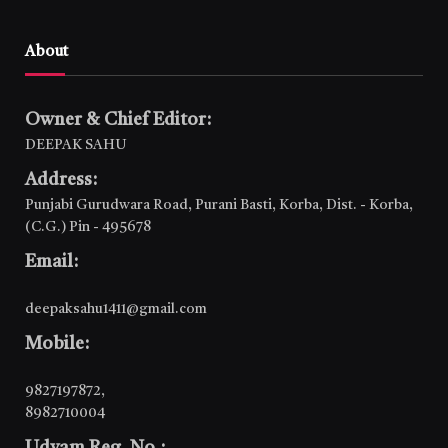
About
Owner & Chief Editor:
DEEPAK SAHU
Address:
Punjabi Gurudwara Road, Purani Basti, Korba, Dist. - Korba,
(C.G.) Pin - 495678
Email:
deepaksahu1411@gmail.com
Mobile:
9827197872
,
8982710004
Udyam Reg. No.: