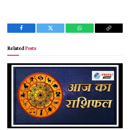
Facebook
Twitter
WhatsApp
Copy
Link
Related
Posts