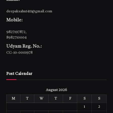
deepaksahu1411@gmail.com
Mobile:
9827197872
,
8982710004
Udyam Reg. No.:
CG-10-0001978
Post Calendar
August 2026
M
T
W
T
F
S
S
1
2