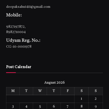
deepaksahu1411@gmail.com
Mobile:
9827197872
,
8982710004
Udyam Reg. No.:
CG-10-0001978
Post Calendar
August 2026
M
T
W
T
F
S
S
1
2
3
4
5
6
7
8
9