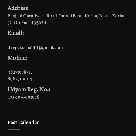
Address:
Punjabi Gurudwara Road, Purani Basti, Korba, Dist. - Korba,
(C.G.) Pin - 495678
Email:
deepaksahu1411@gmail.com
Mobile:
9827197872
,
8982710004
Udyam Reg. No.:
CG-10-0001978
Post Calendar