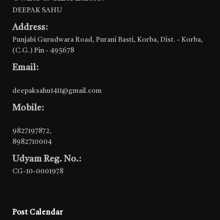
DEEPAK SAHU
Address:
Punjabi Gurudwara Road, Purani Basti, Korba, Dist. - Korba,
(C.G.) Pin - 495678
Email:
deepaksahu1411@gmail.com
Mobile:
9827197872
,
8982710004
Udyam Reg. No.:
CG-10-0001978
Post Calendar