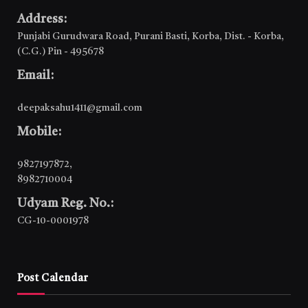
Address:
Punjabi Gurudwara Road, Purani Basti, Korba, Dist. - Korba,
(C.G.) Pin - 495678
Email:
deepaksahu1411@gmail.com
Mobile:
9827197872
,
8982710004
Udyam Reg. No.:
CG-10-0001978
Post Calendar