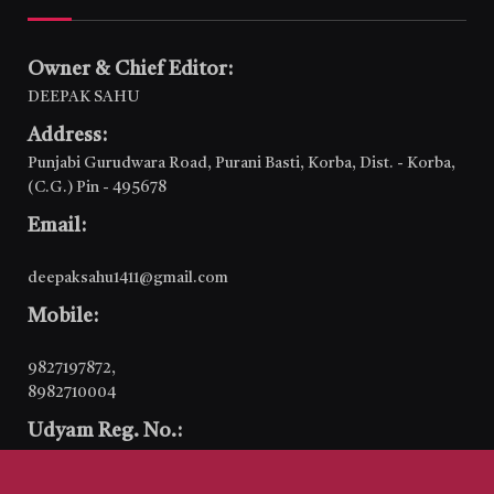
Owner & Chief Editor:
DEEPAK SAHU
Address:
Punjabi Gurudwara Road, Purani Basti, Korba, Dist. - Korba,
(C.G.) Pin - 495678
Email:
deepaksahu1411@gmail.com
Mobile:
9827197872
,
8982710004
Udyam Reg. No.:
CG-10-0001978