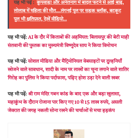
यह भी पढ़ें :
कुपवाड़ा और अनंतनाग में बादल फटने से आई बाढ़,
लोलाब में महिला की मौत....लंगनई पुल पर सड़क ब्लॉक, बटकूट
पुल भी क्षतिग्रस्त, देखें वीडियो...
यह भी पढ़ें:
AI के दौर में किताबों की अहमियत: बिलासपुर की बेटी माही
संतवानी की पुस्तक का मुख्यमंत्री विष्णुदेव साय ने किया विमोचन
यह भी पढ़ें:
सोशल मीडिया और मैट्रिमोनियल वेबसाइटों पर दुल्हनियाँ
खोजने वाले सावधान, शादी के नाम पर लाखों का चूना लगाने वाले शातिर
गिरोह का पुलिस ने किया पर्दाफाश, पढ़िए होश उड़ा देने वाली खबर
यह भी पढ़ें:
श्री राम मंदिर गबन कांड के बाद एक और बड़ा खुलासा,
महाकुंभ के दौरान रोजाना पार किए गए 10 से 15 लाख रुपये, असली
जेवरात की जगह नकली सोना रखने की चर्चाओं से मचा हड़कंप