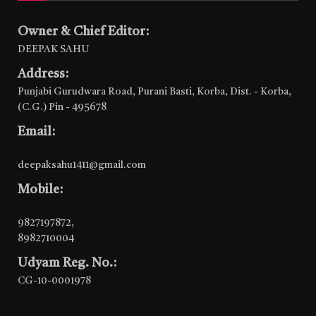
Owner & Chief Editor:
DEEPAK SAHU
Address:
Punjabi Gurudwara Road, Purani Basti, Korba, Dist. - Korba,
(C.G.) Pin - 495678
Email:
deepaksahu1411@gmail.com
Mobile:
9827197872
,
8982710004
Udyam Reg. No.:
CG-10-0001978