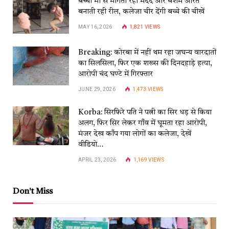
बच्चा मां से मांगता रहा मदद और बेशर्म औरत
बनाती रही रील, कलेजा चीर देंगी बच्चे की चीखें
MAY 16, 2026
1,821
VIEWS
Breaking: कोरबा में नहीं थम रहा जघन्य वारदातों
का सिलसिला, फिर एक शख्स की दिनदहाड़े हत्या,
आरोपी चंद घण्टे में गिरफ्तार
JUNE 29, 2026
1,473
VIEWS
Korba: सिरफिरे पति ने पत्नी का सिर धड़ से किया
अलग, फिर सिर लेकर गाँव में घूमता रहा आरोपी,
मंजर देख काँप गया लोगों का कलेजा, देखें
वीडियो…
APRIL 23, 2026
1,169
VIEWS
Don't Miss