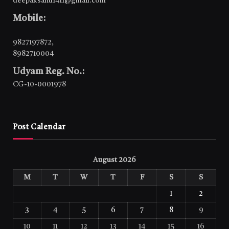
deepaksahu1411@gmail.com
Mobile:
9827197872
,
8982710004
Udyam Reg. No.:
CG-10-0001978
Post Calendar
August 2026
M
T
W
T
F
S
S
1
2
3
4
5
6
7
8
9
10
11
12
13
14
15
16