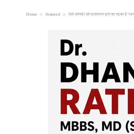
»
»
Home
Featured
देसी कॉमेडी और इमोशनल ड्रामे का तड़का है ‘रजन