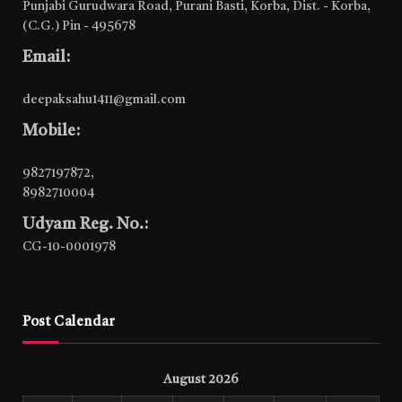
Punjabi Gurudwara Road, Purani Basti, Korba, Dist. - Korba,
(C.G.) Pin - 495678
Email:
deepaksahu1411@gmail.com
Mobile:
9827197872
,
8982710004
Udyam Reg. No.:
CG-10-0001978
Post Calendar
August 2026