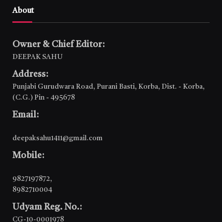
About
Owner & Chief Editor:
DEEPAK SAHU
Address:
Punjabi Gurudwara Road, Purani Basti, Korba, Dist. - Korba,
(C.G.) Pin - 495678
Email:
deepaksahu1411@gmail.com
Mobile:
9827197872
,
8982710004
Udyam Reg. No.:
CG-10-0001978