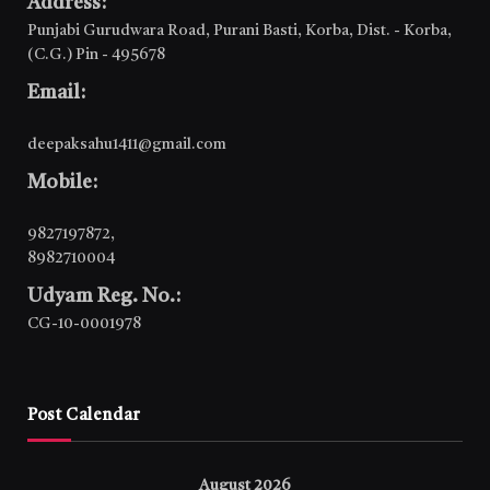
Address:
Punjabi Gurudwara Road, Purani Basti, Korba, Dist. - Korba,
(C.G.) Pin - 495678
Email:
deepaksahu1411@gmail.com
Mobile:
9827197872
,
8982710004
Udyam Reg. No.:
CG-10-0001978
Post Calendar
August 2026