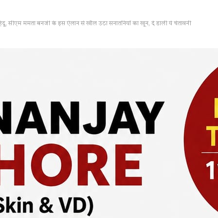
े हिंदू, सीएम ममता बनर्जी के इस ऐलान से खौल उठा सनातनियों का खून, दे डाली ये चेतावनी