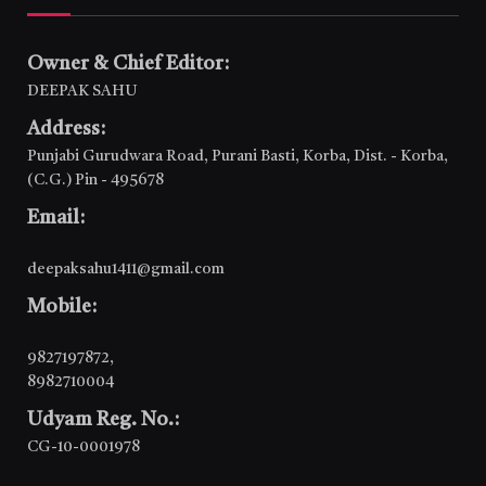
Owner & Chief Editor:
DEEPAK SAHU
Address:
Punjabi Gurudwara Road, Purani Basti, Korba, Dist. - Korba,
(C.G.) Pin - 495678
Email:
deepaksahu1411@gmail.com
Mobile:
9827197872
,
8982710004
Udyam Reg. No.:
CG-10-0001978