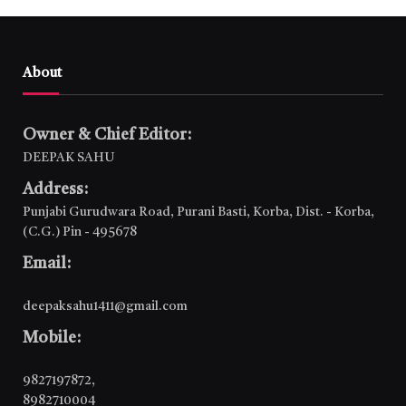
About
Owner & Chief Editor:
DEEPAK SAHU
Address:
Punjabi Gurudwara Road, Purani Basti, Korba, Dist. - Korba,
(C.G.) Pin - 495678
Email:
deepaksahu1411@gmail.com
Mobile:
9827197872
,
8982710004