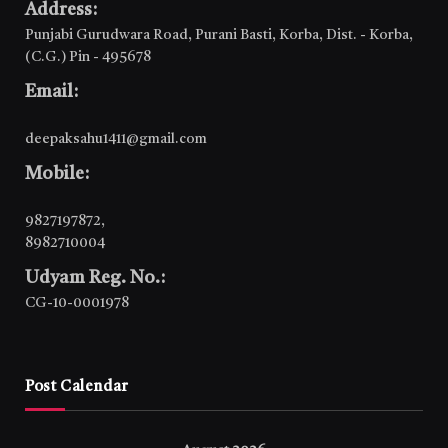
Address:
Punjabi Gurudwara Road, Purani Basti, Korba, Dist. - Korba,
(C.G.) Pin - 495678
Email:
deepaksahu1411@gmail.com
Mobile:
9827197872
,
8982710004
Udyam Reg. No.:
CG-10-0001978
Post Calendar