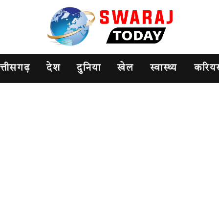
त्तीसगढ़
देश
दुनिया
खेल
स्वास्थ्य
करिय