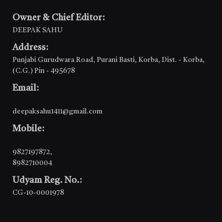
Owner & Chief Editor:
DEEPAK SAHU
Address:
Punjabi Gurudwara Road, Purani Basti, Korba, Dist. - Korba,
(C.G.) Pin - 495678
Email:
deepaksahu1411@gmail.com
Mobile:
9827197872
,
8982710004
Udyam Reg. No.:
CG-10-0001978