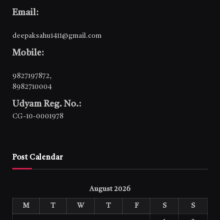
Email:
deepaksahu1411@gmail.com
Mobile:
9827197872
,
8982710004
Udyam Reg. No.:
CG-10-0001978
Post Calendar
August 2026
M
T
W
T
F
S
S