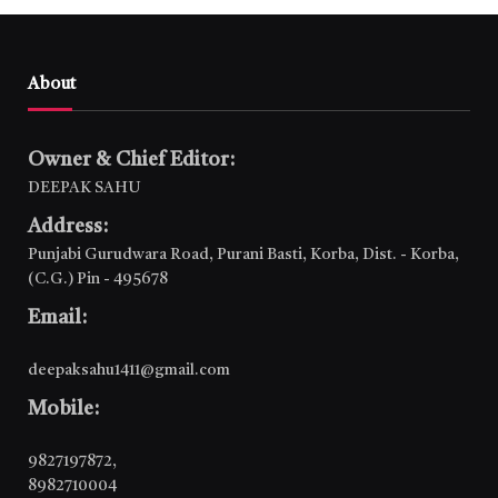
About
Owner & Chief Editor:
DEEPAK SAHU
Address:
Punjabi Gurudwara Road, Purani Basti, Korba, Dist. - Korba,
(C.G.) Pin - 495678
Email:
deepaksahu1411@gmail.com
Mobile:
9827197872
,
8982710004