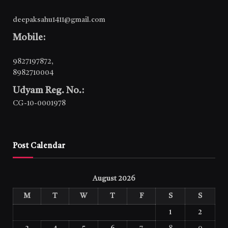
deepaksahu1411@gmail.com
Mobile:
9827197872
,
8982710004
Udyam Reg. No.:
CG-10-0001978
Post Calendar
August 2026
M
T
W
T
F
S
S
1
2