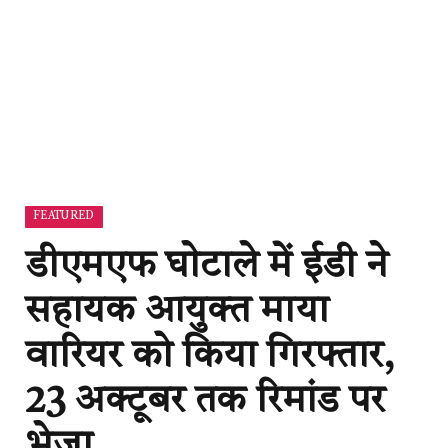
FEATURED
डीएमएफ घाेटाले में ईडी ने
सहायक आयुक्‍त माया
वारियर को किया ग‍िरफ्तार,
23 अक्टूबर तक र‍िमांड पर
भेजा