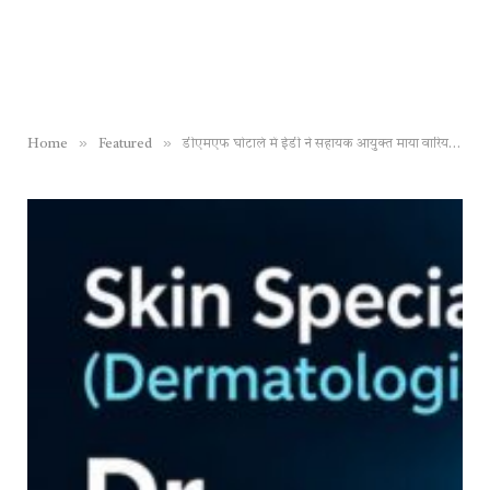
»
»
Home
Featured
डीएमएफ घाेटाले में ईडी ने सहायक आयुक्‍त माया वारियर को किया ग‍िरफ्तार, 23 अक्टूबर तक र‍िमांड पर भेजा