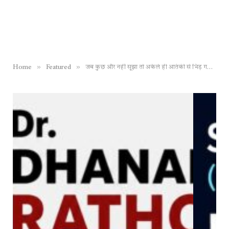
»
»
Home
Featured
जब कुछ और नहीं सूझा तो अकेले ही आतंकी से भिड़ गया सैयद आदिल हुसैन, खुद की जान दे कईयों को बचाया