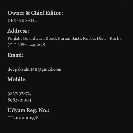
Owner & Chief Editor:
DEEPAK SAHU
Address:
Punjabi Gurudwara Road, Purani Basti, Korba, Dist. - Korba,
(C.G.) Pin - 495678
Email:
deepaksahu1411@gmail.com
Mobile:
9827197872
,
8982710004
Udyam Reg. No.:
CG-10-0001978