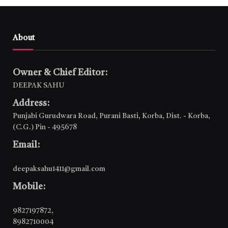
About
Owner & Chief Editor:
DEEPAK SAHU
Address:
Punjabi Gurudwara Road, Purani Basti, Korba, Dist. - Korba,
(C.G.) Pin - 495678
Email:
deepaksahu1411@gmail.com
Mobile:
9827197872
,
8982710004