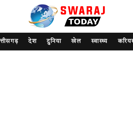
त्तीसगढ़
देश
दुनिया
खेल
स्वास्थ्य
करिय