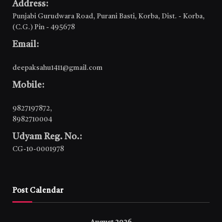
Address:
Punjabi Gurudwara Road, Purani Basti, Korba, Dist. - Korba,
(C.G.) Pin - 495678
Email:
deepaksahu1411@gmail.com
Mobile:
9827197872
,
8982710004
Udyam Reg. No.:
CG-10-0001978
Post Calendar