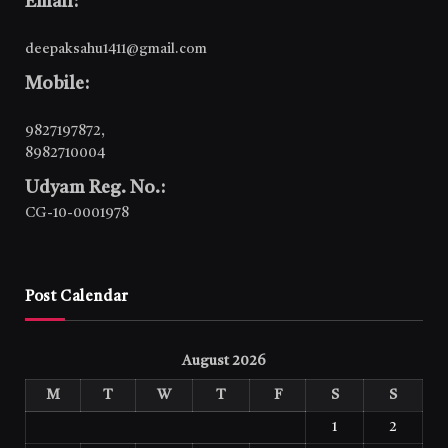
Email:
deepaksahu1411@gmail.com
Mobile:
9827197872
,
8982710004
Udyam Reg. No.:
CG-10-0001978
Post Calendar
August 2026
M
T
W
T
F
S
S
1
2