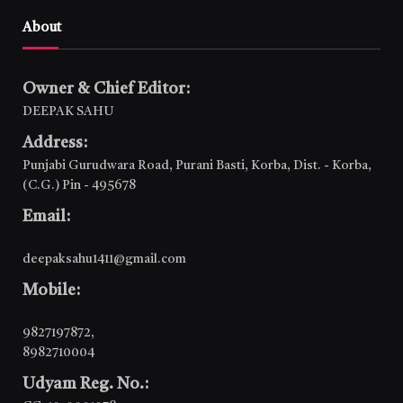
About
Owner & Chief Editor:
DEEPAK SAHU
Address:
Punjabi Gurudwara Road, Purani Basti, Korba, Dist. - Korba,
(C.G.) Pin - 495678
Email:
deepaksahu1411@gmail.com
Mobile:
9827197872
,
8982710004
Udyam Reg. No.: