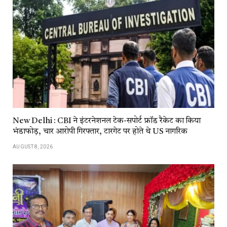
New Delhi : CBI ने इंटरनेशनल टेक-सपोर्ट फ्रॉड रैकेट का किया
भंडाफोड़, चार आरोपी गिरफ्तार, टारगेट पर होते थे US नागरिक
AUGUST 8, 2026