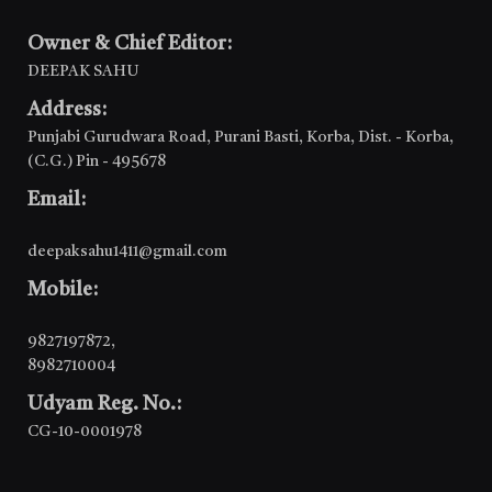
Owner & Chief Editor:
DEEPAK SAHU
Address:
Punjabi Gurudwara Road, Purani Basti, Korba, Dist. - Korba,
(C.G.) Pin - 495678
Email:
deepaksahu1411@gmail.com
Mobile:
9827197872
,
8982710004
Udyam Reg. No.:
CG-10-0001978