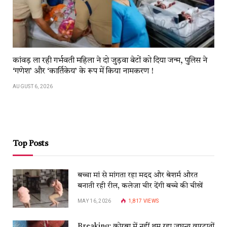
कांवड़​​ ला​​ रही​​ गर्भवती महिला ने दो जुड़वा बेटों को दिया जन्म, पुलिस ने
‘गणेश’ और ‘कार्तिकेय’ के रूप में किया नामकरण !
AUGUST 6, 2026
Top Posts
बच्चा मां से मांगता रहा मदद और बेशर्म औरत
बनाती रही रील, कलेजा चीर देंगी बच्चे की चीखें
MAY 16, 2026
1,817
VIEWS
Breaking: कोरबा में नहीं थम रहा जघन्य वारदातों