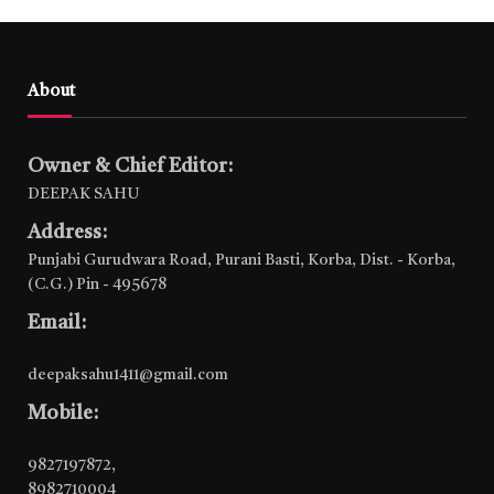
About
Owner & Chief Editor:
DEEPAK SAHU
Address:
Punjabi Gurudwara Road, Purani Basti, Korba, Dist. - Korba,
(C.G.) Pin - 495678
Email:
deepaksahu1411@gmail.com
Mobile:
9827197872
,
8982710004