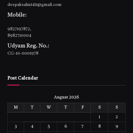
deepaksahu1411@gmail.com
Mobile:
9827197872
,
8982710004
Udyam Reg. No.:
CG-10-0001978
Post Calendar
August 2026
M
T
W
T
F
S
S
1
2
3
4
5
6
7
8
9