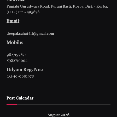
Address:
Punjabi Gurudwara Road, Purani Basti, Korba, Dist. - Korba,
(C.G.) Pin - 495678
Email:
deepaksahu1411@gmail.com
Mobile:
9827197872
,
8982710004
Udyam Reg. No.:
CG-10-0001978
Post Calendar
August 2026