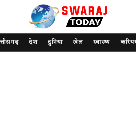
त्तीसगढ़
देश
दुनिया
खेल
स्वास्थ्य
करिय